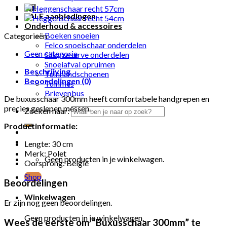
Bijl
SALE aanbiedingen
Onderhoud & accessoires
Boeken snoeien
Categorieën
Felco snoeischaar onderdelen
Geen categorie
Silky reserve onderdelen
Snoeiafval opruimen
Beschrijving
Tuinhandschoenen
Beoordelingen (0)
Tuinmes
Brievenbus
De buxusschaar 300mm heeft comfortabele handgrepen en
precies geslepen messen.
Zoeken naar:
Productinformatie:
Lengte: 30 cm
Merk: Polet
Geen producten in je winkelwagen.
Oorsprong: België
Shop
Beoordelingen
Winkelwagen
Er zijn nog geen beoordelingen.
Geen producten in je winkelwagen.
Wees de eerste om “Buxusschaar 300mm” te