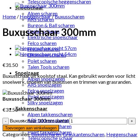
Telescopische heggenscharen
Snoeischaar
Alpen scharen
Home
/
Heggenschaar
/
Buxusscharen
ARS scharen
Burgon & Ball scharen
Buxusschaar 300mm
Darlac scharen
Elektrische snoeischaar
Felco scharen
Freund scharen
Okatsune scharen
Polet scharen
€
31.50
Talen Tools scharen
Snoeizaag
Buxusschaar uit koolstof staal. Kan gebruikt worden voor licht
Alpen snoeizagen
snoeiwerk, snoeien van buxussen en trimmen van grasranden.
ARS snoeizagen
Felco snoeizagen
Polet snoeizagen
Buxusschaar 300mm
Silky snoeizagen
Takkenschaar
€
31.50
Alpen takkenscharen
ARS takkenscharen
Buxusschaar 300mm aantal
Felco takkenscharen
Toevoegen aan winkelwagen
Polet takkenscharen
Categorieën:
Buxusscharen
,
Graskantenscharen
,
Heggenschaar
Telescopische schaar