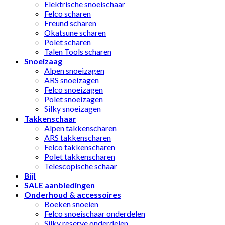
Elektrische snoeischaar
Felco scharen
Freund scharen
Okatsune scharen
Polet scharen
Talen Tools scharen
Snoeizaag
Alpen snoeizagen
ARS snoeizagen
Felco snoeizagen
Polet snoeizagen
Silky snoeizagen
Takkenschaar
Alpen takkenscharen
ARS takkenscharen
Felco takkenscharen
Polet takkenscharen
Telescopische schaar
Bijl
SALE aanbiedingen
Onderhoud & accessoires
Boeken snoeien
Felco snoeischaar onderdelen
Silky reserve onderdelen